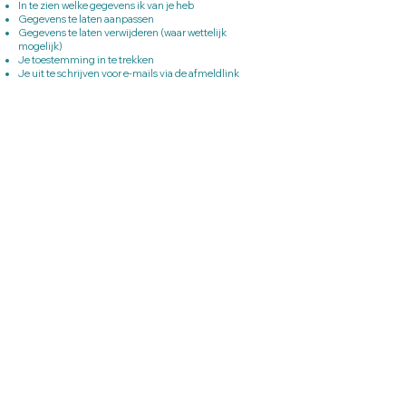
In te zien welke gegevens ik van je heb
Gegevens te laten aanpassen
Gegevens te laten verwijderen (waar wettelijk
mogelijk)
Je toestemming in te trekken
Je uit te schrijven voor e-mails via de afmeldlink
Stuur me gerust een mail, dan regel ik het voor je.
Wijzigingen
Deze privacyverklaring kan af en toe worden
aangepast. De meest actuele versie staat altijd op deze
pagina.
Follow me on Instagram