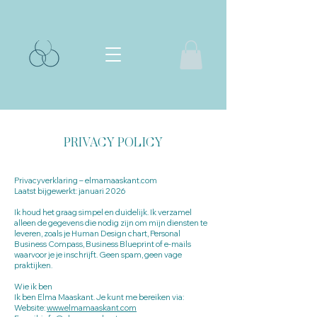
PRIVACY POLICY
Privacyverklaring – elmamaaskant.com
Laatst bijgewerkt: januari 2026
Ik houd het graag simpel en duidelijk. Ik verzamel
alleen de gegevens die nodig zijn om mijn diensten te
leveren, zoals je Human Design chart, Personal
Business Compass, Business Blueprint of e-mails
waarvoor je je inschrijft. Geen spam, geen vage
praktijken.
Wie ik ben
Ik ben Elma Maaskant. Je kunt me bereiken via:
Website:
www.elmamaaskant.com