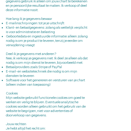
gegevens gebruik ik alleen om jouw chart te berekenen
en je persoonlijke resultaat te maken. Ik verkoop of deel
deze informatie nooit.
Hoe lang ik je gegevens bewaar
E-mailinschrijvingen: tot je je uitschrijft
Klant- en betaalgegevens: zolang als wettelijk verplicht
is voor administratie en belasting
Geboortedata en ingestuurde informatie: alleen zolang
nodig is om je product te leveren, tenzij je eerder om
verwijdering vraagt
Deel ik je gegevens met anderen?
Nee, ik verkoop je gegevens niet. Ik deel ze alleen als dat
nodig is om mijn dienst te leveren, bijvoorbeeld met:
Betaalproviders zoals Stripe of PayPal
E-mail- en websitetechniek die nodig is om mijn
diensten te leveren
Software voor het genereren en versturen van je chart
(alleen indien van toepassing)
Cookies
Mijn website gebruikt functionele cookies om goed te
werken en veilig te blijven. Eventuele analytische
cookies worden alleen gebruikt om het gebruik van de
website te begrijpen, niet voor advertenties of
doorverkoop van gegevens.
Jouw rechten
Je hebt altijd het recht om: