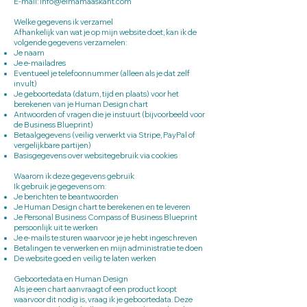
E-mail: info@elmamaaskant.com
Welke gegevens ik verzamel
Afhankelijk van wat je op mijn website doet, kan ik de
volgende gegevens verzamelen:
Je naam
Je e-mailadres
Eventueel je telefoonnummer (alleen als je dat zelf
invult)
Je geboortedata (datum, tijd en plaats) voor het
berekenen van je Human Design chart
Antwoorden of vragen die je instuurt (bijvoorbeeld voor
de Business Blueprint)
Betaalgegevens (veilig verwerkt via Stripe, PayPal of
vergelijkbare partijen)
Basisgegevens over websitegebruik via cookies
Waarom ik deze gegevens gebruik
Ik gebruik je gegevens om:
Je berichten te beantwoorden
Je Human Design chart te berekenen en te leveren
Je Personal Business Compass of Business Blueprint
persoonlijk uit te werken
Je e-mails te sturen waarvoor je je hebt ingeschreven
Betalingen te verwerken en mijn administratie te doen
De website goed en veilig te laten werken
Geboortedata en Human Design
Als je een chart aanvraagt of een product koopt
waarvoor dit nodig is, vraag ik je geboortedata. Deze