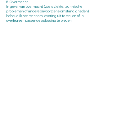
8. Overmacht
In geval van overmacht (zoals ziekte, technische
problemen of andere onvoorziene omstandigheden)
behoud ik het recht om levering uit te stellen of in
overleg een passende oplossing te bieden.
9. Vragen of contact
Heb je vragen over deze voorwaarden of je aankoop?
Stuur gerust een e-mail naar:
info@elmamaaskant.com
Follow me on Instagram