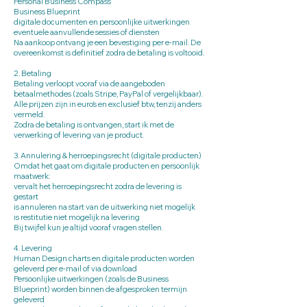
Personal Business Compass
Business Blueprint
digitale documenten en persoonlijke uitwerkingen
eventuele aanvullende sessies of diensten
Na aankoop ontvang je een bevestiging per e-mail. De
overeenkomst is definitief zodra de betaling is voltooid.
2. Betaling
Betaling verloopt vooraf via de aangeboden
betaalmethodes (zoals Stripe, PayPal of vergelijkbaar).
Alle prijzen zijn in euro’s en exclusief btw, tenzij anders
vermeld.
Zodra de betaling is ontvangen, start ik met de
verwerking of levering van je product.
3. Annulering & herroepingsrecht (digitale producten)
Omdat het gaat om digitale producten en persoonlijk
maatwerk:
vervalt het herroepingsrecht zodra de levering is
gestart
is annuleren na start van de uitwerking niet mogelijk
is restitutie niet mogelijk na levering
Bij twijfel kun je altijd vooraf vragen stellen.
4. Levering
Human Design charts en digitale producten worden
geleverd per e-mail of via download
Persoonlijke uitwerkingen (zoals de Business
Blueprint) worden binnen de afgesproken termijn
geleverd