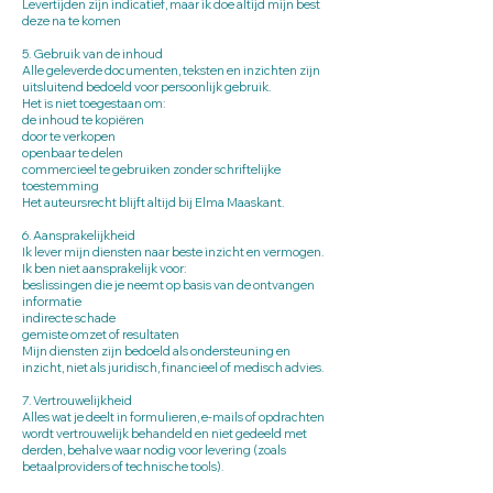
Levertijden zijn indicatief, maar ik doe altijd mijn best
deze na te komen
5. Gebruik van de inhoud
Alle geleverde documenten, teksten en inzichten zijn
uitsluitend bedoeld voor persoonlijk gebruik.
Het is niet toegestaan om:
de inhoud te kopiëren
door te verkopen
openbaar te delen
commercieel te gebruiken zonder schriftelijke
toestemming
Het auteursrecht blijft altijd bij Elma Maaskant.
6. Aansprakelijkheid
Ik lever mijn diensten naar beste inzicht en vermogen.
Ik ben niet aansprakelijk voor:
beslissingen die je neemt op basis van de ontvangen
informatie
indirecte schade
gemiste omzet of resultaten
Mijn diensten zijn bedoeld als ondersteuning en
inzicht, niet als juridisch, financieel of medisch advies.
7. Vertrouwelijkheid
Alles wat je deelt in formulieren, e-mails of opdrachten
wordt vertrouwelijk behandeld en niet gedeeld met
derden, behalve waar nodig voor levering (zoals
betaalproviders of technische tools).