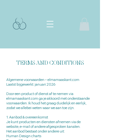
TERMS AND CONDITIONS
Algemene voorwaarden – elmamaaskant.com
Laatst bijgewerkt: januari 2026
Door een product of dienst af te nemen via
elmamaaskant.com ga je akkoord met onderstaande
voorwaarden. Ik houd het graag duidelijk en eerlijk,
zodat we allebei weten waar we aan toe zijn.
1. Aanbod & overeenkomst
Je kunt producten en diensten afnemen via de
website, e-mail of andere afgesproken kanalen.
Het aanbod bestaat onder andere uit:
Human Design charts