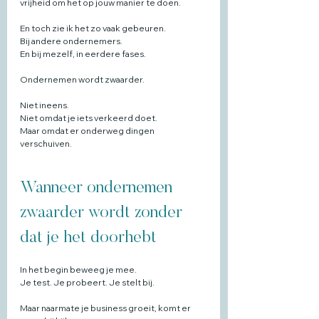
vrijheid om het op jouw manier te doen.
En toch zie ik het zo vaak gebeuren.
Bij andere ondernemers.
En bij mezelf, in eerdere fases.
Ondernemen wordt zwaarder.
Niet ineens.
Niet omdat je iets verkeerd doet.
Maar omdat er onderweg dingen 
verschuiven.
Wanneer ondernemen 
zwaarder wordt zonder 
dat je het doorhebt
In het begin beweeg je mee.
Je test. Je probeert. Je stelt bij.
Maar naarmate je business groeit, komt er 