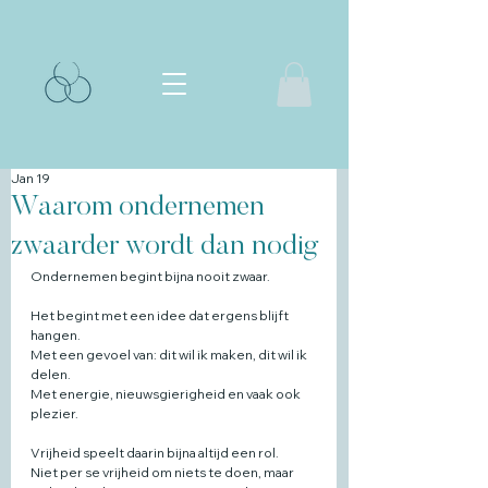
Jan 19
Waarom ondernemen
zwaarder wordt dan nodig
Ondernemen begint bijna nooit zwaar.
Het begint met een idee dat ergens blijft 
hangen.
Met een gevoel van: dit wil ik maken, dit wil ik 
delen.
Met energie, nieuwsgierigheid en vaak ook 
plezier.
Vrijheid speelt daarin bijna altijd een rol.
Niet per se vrijheid om niets te doen, maar 