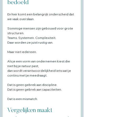
bedoeld
En hier komt een belangrijk onderscheid dat 
we vaak overslaan.
Sommige mensen zijn gebouwd voor grote 
structuren.
Teams. Systemen. Complexiteit.
Daar worden ze juist rustig van.
Maar niet iedereen.
Als je een vorm van ondernemen kiest die 
niet bij je natuur past,
dan wordt verantwoordelijkheid iets wat je 
continu met je meedraagt.
Dat is geen gebrek aan discipline.
Dat is geen gebrek aan capaciteiten.
Dat is een mismatch.
Vergelijken maakt 