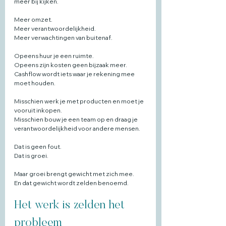
meer bij kijken.
Meer omzet.
Meer verantwoordelijkheid.
Meer verwachtingen van buitenaf.
Opeens huur je een ruimte.
Opeens zijn kosten geen bijzaak meer.
Cashflow wordt iets waar je rekening mee 
moet houden.
Misschien werk je met producten en moet je 
vooruit inkopen.
Misschien bouw je een team op en draag je 
verantwoordelijkheid voor andere mensen.
Dat is geen fout.
Dat is groei.
Maar groei brengt gewicht met zich mee.
En dat gewicht wordt zelden benoemd.
Het werk is zelden het 
probleem