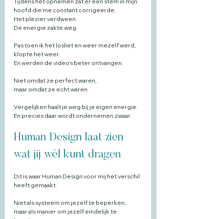
Tijdens het opnemen zat er een stem in mijn 
hoofd die me constant corrigeerde.
Het plezier verdween.
De energie zakte weg.
Pas toen ik het losliet en weer mezelf werd,
klopte het weer.
En werden de video’s beter ontvangen.
Niet omdat ze perfect waren,
maar omdat ze echt waren.
Vergelijken haalt je weg bij je eigen energie.
En precies daar wordt ondernemen zwaar.
Human Design laat zien 
wat jij wél kunt dragen
Dit is waar Human Design voor mij het verschil 
heeft gemaakt.
Niet als systeem om jezelf te beperken,
maar als manier om jezelf eindelijk te 