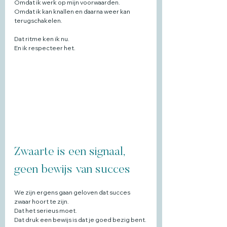
Omdat ik werk op mijn voorwaarden.
Omdat ik kan knallen en daarna weer kan 
terugschakelen.
Dat ritme ken ik nu.
En ik respecteer het.
Zwaarte is een signaal, 
geen bewijs van succes
We zijn ergens gaan geloven dat succes 
zwaar hoort te zijn.
Dat het serieus moet.
Dat druk een bewijs is dat je goed bezig bent.