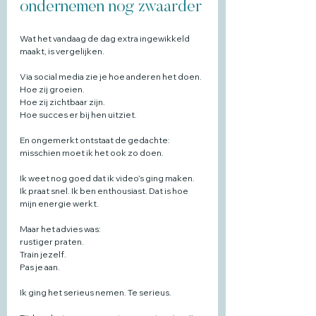
ondernemen nog zwaarder
Wat het vandaag de dag extra ingewikkeld 
maakt, is vergelijken.
Via social media zie je hoe anderen het doen.
Hoe zij groeien.
Hoe zij zichtbaar zijn.
Hoe succes er bij hen uitziet.
En ongemerkt ontstaat de gedachte:
misschien moet ik het ook zo doen.
Ik weet nog goed dat ik video’s ging maken.
Ik praat snel. Ik ben enthousiast. Dat is hoe 
mijn energie werkt.
Maar het advies was:
rustiger praten.
Train jezelf.
Pas je aan.
Ik ging het serieus nemen. Te serieus.