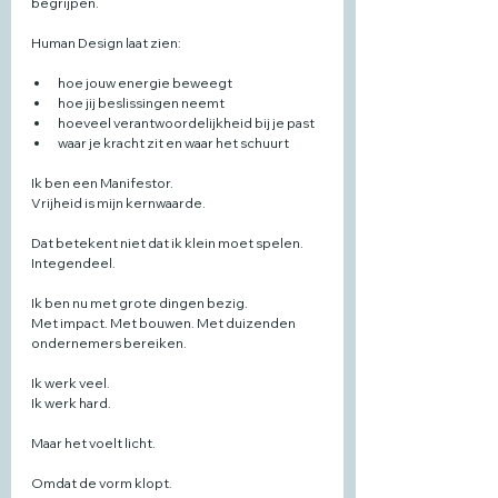
begrijpen.
Human Design laat zien:
hoe jouw energie beweegt
hoe jij beslissingen neemt
hoeveel verantwoordelijkheid bij je past
waar je kracht zit en waar het schuurt
Ik ben een Manifestor.
Vrijheid is mijn kernwaarde.
Dat betekent niet dat ik klein moet spelen.
Integendeel.
Ik ben nu met grote dingen bezig.
Met impact. Met bouwen. Met duizenden 
ondernemers bereiken.
Ik werk veel.
Ik werk hard.
Maar het voelt licht.
Omdat de vorm klopt.