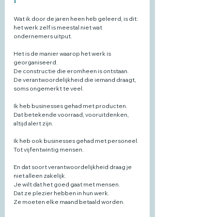
Wat ik door de jaren heen heb geleerd, is dit:
het werk zelf is meestal niet wat 
ondernemers uitput.
Het is de manier waarop het werk is 
georganiseerd.
De constructie die eromheen is ontstaan.
De verantwoordelijkheid die iemand draagt, 
soms ongemerkt te veel.
Ik heb businesses gehad met producten.
Dat betekende voorraad, vooruitdenken, 
altijd alert zijn.
Ik heb ook businesses gehad met personeel.
Tot vijfentwintig mensen.
En dat soort verantwoordelijkheid draag je 
niet alleen zakelijk.
Je wilt dat het goed gaat met mensen.
Dat ze plezier hebben in hun werk.
Ze moeten elke maand betaald worden.