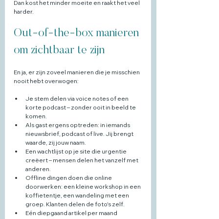
Dan kost het minder moeite en raakt het veel 
harder.
Out-of-the-box manieren 
om zichtbaar te zijn
En ja, er zijn zoveel manieren die je misschien 
nooit hebt overwogen:
Je stem delen via voice notes of een 
korte podcast – zonder ooit in beeld te 
komen.
Als gast ergens optreden: in iemands 
nieuwsbrief, podcast of live. Jij brengt 
waarde, zij jouw naam.
Een wachtlijst op je site die urgentie 
creëert – mensen delen het vanzelf met 
anderen.
Offline dingen doen die online 
doorwerken: een kleine workshop in een 
koffietentje, een wandeling met een 
groep. Klanten delen de foto's zelf.
Eén diepgaand artikel per maand 