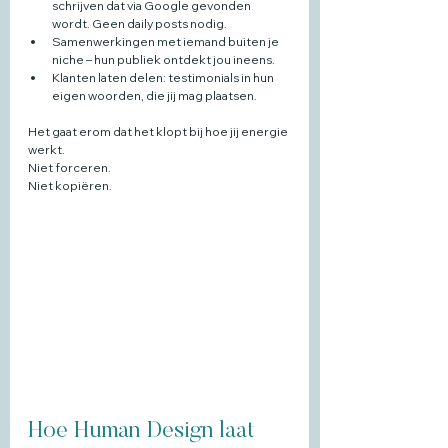
schrijven dat via Google gevonden 
wordt. Geen daily posts nodig.
Samenwerkingen met iemand buiten je 
niche – hun publiek ontdekt jou ineens.
Klanten laten delen: testimonials in hun 
eigen woorden, die jij mag plaatsen.
Het gaat erom dat het klopt bij hoe jij energie 
werkt. 
Niet forceren. 
Niet kopiëren.
Hoe Human Design laat 