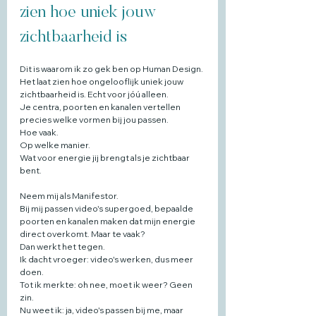
zien hoe uniek jouw 
zichtbaarheid is
Dit is waarom ik zo gek ben op Human Design. 
Het laat zien hoe ongelooflijk uniek jouw 
zichtbaarheid is. Echt voor jóú alleen. 
Je centra, poorten en kanalen vertellen 
precies welke vormen bij jou passen. 
Hoe vaak. 
Op welke manier. 
Wat voor energie jij brengt als je zichtbaar 
bent.
Neem mij als Manifestor. 
Bij mij passen video's supergoed, bepaalde 
poorten en kanalen maken dat mijn energie 
direct overkomt. Maar te vaak? 
Dan werkt het tegen. 
Ik dacht vroeger: video's werken, dus meer 
doen. 
Tot ik merkte: oh nee, moet ik weer? Geen 
zin. 
Nu weet ik: ja, video's passen bij me, maar 