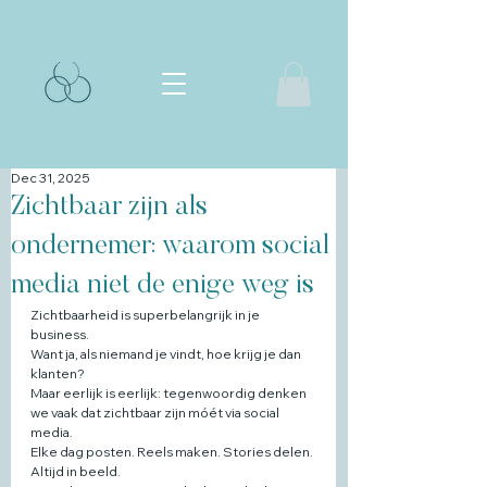
Dec 31, 2025
Zichtbaar zijn als
ondernemer: waarom social
media niet de enige weg is
Zichtbaarheid is superbelangrijk in je 
business.
Want ja, als niemand je vindt, hoe krijg je dan 
klanten?
Maar eerlijk is eerlijk: tegenwoordig denken 
we vaak dat zichtbaar zijn móét via social 
media.
Elke dag posten. Reels maken. Stories delen. 
Altijd in beeld.