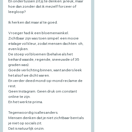
En ondertussen zit jij te denken: ja leuk, maar 
hoe dan zonder dat ik mezelf forceer of 
leegloop?
Ik herken dat maar al te goed.
Vroeger had ik een bloemenwinkel.
Zichtbaar zijn was toen simpel: een mooie 
etalage vol kleur, zodat mensen dachten: oh, 
even kijken.
De stoep vol bloemen (behalve als het 
keihard waaide, regende, sneeuwde of 35 
graden was).
Goede verlichting binnen, want anders leek 
het alsof we dicht waren.
En verder deed mond-op-mond reclame de 
rest.
Geen Instagram. Geen druk om constant 
online te zijn.
En het werkte prima.
Tegenwoordig is alles anders.
Mensen denken dat je niet zichtbaar bent als 
je niet op socials zit.
Dat is natuurlijk onzin.