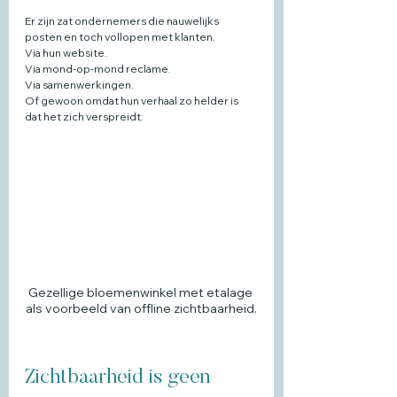
Er zijn zat ondernemers die nauwelijks 
posten en toch vollopen met klanten.
Via hun website. 
Via mond-op-mond reclame. 
Via samenwerkingen.
Of gewoon omdat hun verhaal zo helder is 
dat het zich verspreidt.
Gezellige bloemenwinkel met etalage 
als voorbeeld van offline zichtbaarheid.
Zichtbaarheid is geen 