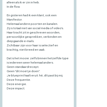
alleen als ik er zin in heb. 
In de flow.
En gisteren had ik een klant, ook een 
Manifestor. 
Helemaal andere poorten en kanalen. 
Zij is totaal niet van social media of video's. 
Haar kracht zit in geschreven woorden, 
persoonlijke gesprekken, verbinden en 
diepgaande e-mails.
Zichtbaar zijn voor haar is selectief en 
krachtig, niet breed en vaak.
Dat is het mooie: zelfs binnen hetzelfde type 
is iedereen weer helemaal anders. 
Geen standaardrecept. 
Geen "dit moet je doen". 
Je blueprint haalt eruit: hé, dít past bij mij. 
Deze frequentie.
Deze energie. 
Deze impact.