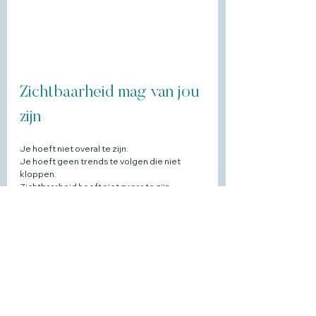
Zichtbaarheid mag van jou 
zijn
Je hoeft niet overal te zijn. 
Je hoeft geen trends te volgen die niet 
kloppen. 
Zichtbaarheid hoeft niet zwaar te zijn. 
Het hoeft alleen maar echt van jou te zijn.
Als je voelt dat zichtbaarheid lichter mag
en je niet alleen wílt snappen dat er andere 
manieren zijn,
maar ook wilt ontdekken hoe jouw 
zichtbaarheid werkt in de praktijk,
dan kijk ik in de 
SAMIO Private Session
persoonlijk met je mee.